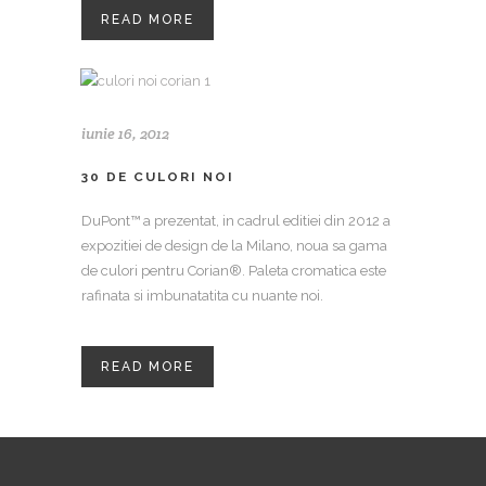
READ MORE
iunie 16, 2012
30 DE CULORI NOI
DuPont™ a prezentat, in cadrul editiei din 2012 a
expozitiei de design de la Milano, noua sa gama
de culori pentru Corian®. Paleta cromatica este
rafinata si imbunatatita cu nuante noi.
READ MORE