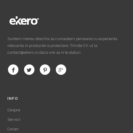
Suntem mereu deschisi sa cunoastem persoane cu experienta
relevanta in productie si proiectare. Trimite CV-ul la
contact@ekero.ro daca vrei sa ni te alaturi.
INFO
Despre
Servicii
Corian