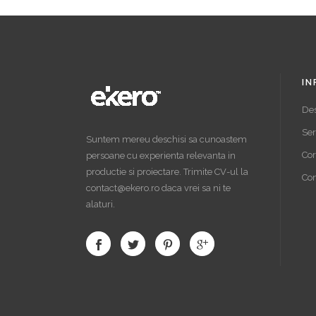
IN
De
Ser
Suntem mereu deschisi sa cunoastem
Cor
persoane cu experienta relevanta in
productie si proiectare. Trimite CV-ul la
Con
contact@ekero.ro daca vrei sa ni te
alaturi.