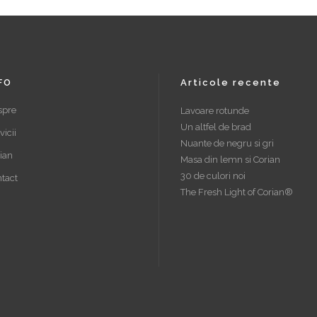
FO
Articole recente
spre
Lavoare rotunde
Un altfel de brad
vicii
Nuante de negru si gri
ian
Masa din lemn si Corian
30 de culori noi
tact
The Fresh Light of Corian®