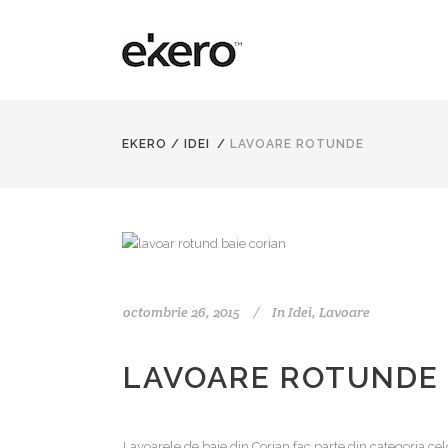
EKERO
/
IDEI
/
LAVOARE ROTUNDE
octombrie 26, 2015
In
Idei
,
Lavoare
LAVOARE ROTUNDE
Lavoarele de baie din Corian fac parte din categoria cel