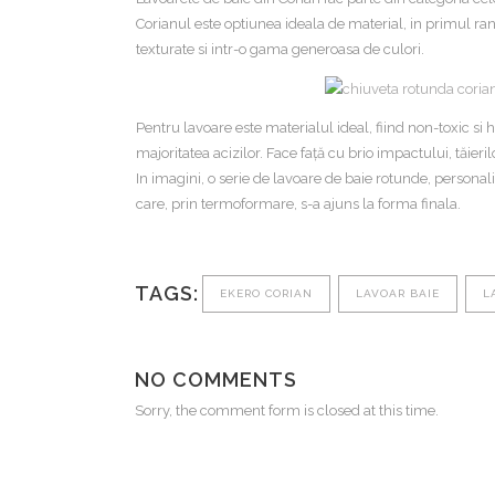
Corianul este optiunea ideala de material, in primul ran
texturate si intr-o gama generoasa de culori.
Pentru lavoare este materialul ideal, fiind non-toxic si
majoritatea acizilor. Face față cu brio impactului, tăieri
In imagini, o serie de lavoare de baie rotunde, persona
care, prin termoformare, s-a ajuns la forma finala.
TAGS:
EKERO CORIAN
LAVOAR BAIE
L
NO COMMENTS
Sorry, the comment form is closed at this time.