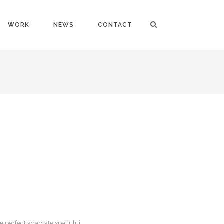
WORK
NEWS
CONTACT
e perfect adaptate spatiului.