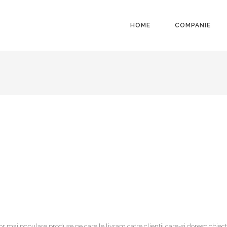
HOME
COMPANIE
or mai populare produse pe care le livram catre clientii care-si doresc obiect