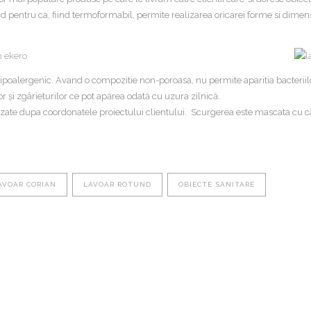
d pentru ca, fiind termoformabil, permite realizarea oricarei forme si dimensi
 hipoalergenic. Avand o compozitie non-poroasa, nu permite aparitia bacteriilor
lor şi zgârieturilor ce pot apărea odată cu uzura zilnică.
lizate dupa coordonatele proiectului clientului. Scurgerea este mascata cu c
AVOAR CORIAN
LAVOAR ROTUND
OBIECTE SANITARE