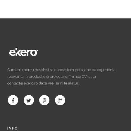
Suntem mereu deschisi sa cunoastem persoane cu experienta
relevanta in productie si proiectare. Trimite CV-ul la
contact@ekero.ro daca vrei sa ni te alaturi.
INFO