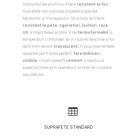
hidroxidul de aluminiu il face
rezistent la foc
.
Suprafata non-poroasa impiedica aparitia
bacteriilor şi mucegaiului. Structura sa il face
rezistent la pete, zgarieturi, lovituri, raze
UV
si majoritatea acizilor. Este
termoformabil
la
temperaturi controlate, iar in nuante deschise si foi
de 6 mm devine
translucent
. In plus, elementele
separate pot fi lipite perfect,
fara imbinari
vizibile.
Corian poate fi
reinnoit
si readus la
aspectul initial prin operatiuni simple de curatare
sau slefuire.
SUPRAFETE STANDARD