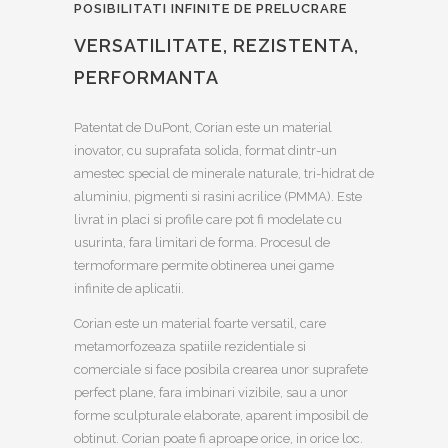
POSIBILITATI INFINITE DE PRELUCRARE
VERSATILITATE, REZISTENTA,
PERFORMANTA
Patentat de DuPont, Corian este un material
inovator, cu suprafata solida, format dintr-un
amestec special de minerale naturale, tri-hidrat de
aluminiu, pigmenti si rasini acrilice (PMMA). Este
livrat in placi si profile care pot fi modelate cu
usurinta, fara limitari de forma. Procesul de
termoformare permite obtinerea unei game
infinite de aplicatii.
Corian este un material foarte versatil, care
metamorfozeaza spatiile rezidentiale si
comerciale si face posibila crearea unor suprafete
perfect plane, fara imbinari vizibile, sau a unor
forme sculpturale elaborate, aparent imposibil de
obtinut. Corian poate fi aproape orice, in orice loc.