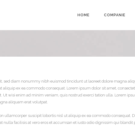
HOME
COMPANIE
lit, sed diam nonummy nibh euismod tincidunt ut laoreet dolore magna aliq
isl ut aliquip ex ea commodo consequat. Lorem ipsum dolor sit amet, consec
. Ut wisi enim ad minim veniam, quis nostrud exerci tation ulla. Lorem ipsu
gna aliquam erat volutpat.
on ullamcorper suscipit lobortis nisl ut aliquip ex ea commodo consequat. Du
at nulla facilisis at vero eros et accumsan et iusto odio dignissim qui blandi