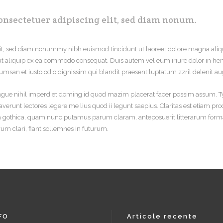
onsectetuer adipiscing elit, sed diam nonum.
lit, sed diam nonummy nibh euismod tincidunt ut laoreet dolore magna aliq
l ut aliquip ex ea commodo consequat. Duis autem vel eum iriure dolor in hend
ccumsan et iusto odio dignissim qui blandit praesent luptatum zzril delenit augu
gue nihil imperdiet doming id quod mazim placerat facer possim assum. Typi
raverunt lectores legere me lius quod ii legunt saepius. Claritas est etiam
 gothica, quam nunc putamus parum claram, anteposuerit litterarum forma
m clari, fiant sollemnes in futurum.
FO
Articole recente