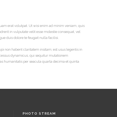
uam erat volutpat. Ut wisi enim ad minim veniam, quis
rerit in vulputate velit esse molestie consequat, vel
e duis dolore te feugait nulla facilisi.
 non habent claritatem insitam; est usus legentis in
 processus dynamicus, qui sequitur mutationem
s humanitatis per seacula quarta decima et quinta
PHOTO STREAM