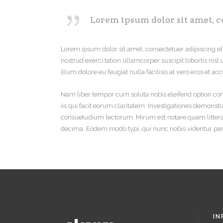
Lorem ipsum dolor sit amet, c
Lorem ipsum dolor sit amet, consectetuer adipiscing e
nostrud exerci tation ullamcorper suscipit lobortis nis
illum dolore eu feugiat nulla facilisis at vero eros et a
Nam liber tempor cum soluta nobis eleifend option con
iis qui facit eorum claritatem. Investigationes demonst
consuetudium lectorum. Mirum est notare quam littera
decima. Eodem modo typi, qui nunc nobis videntur paru
IN