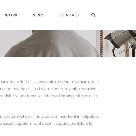
WORK
NEWS
CONTACT
uam erat volutpat. Ut wisi enim ad minim veniam, quis
tetuer adipiscing elit, sed diam nonummy nibh euismod
m dolor sit amet, consectetuer adipiscing elit, sed diam
is autem vel eum iriure dolor in hendrerit in vulputate
t praesent luptatum zzril delenit augue duis dolore te