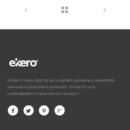
Suntem mereu deschisi sa cunoastem persoane cu experienta
relevanta in productie si proiectare. Trimite CV-ul la
contact@ekero.ro daca vrei sa ni te alaturi.