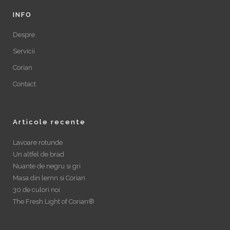
INFO
Despre
Servicii
Corian
Contact
Articole recente
Lavoare rotunde
Un altfel de brad
Nuante de negru si gri
Masa din lemn si Corian
30 de culori noi
The Fresh Light of Corian®