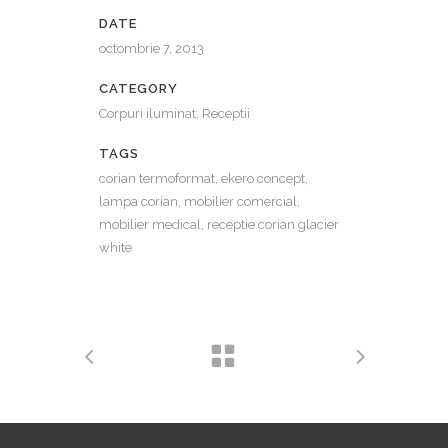
DATE
octombrie 7, 2013
CATEGORY
Corpuri iluminat, Receptii
TAGS
corian termoformat, ekero concept,
lampa corian, mobilier comercial,
mobilier medical, receptie corian glacier
white