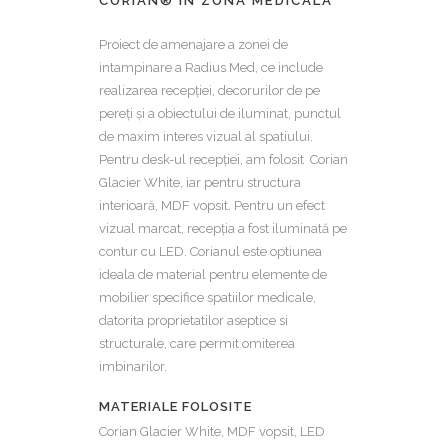
CORIAN® IN ZONA MEDICALA
Proiect de amenajare a zonei de
intampinare a Radius Med, ce include
realizarea recepției, decorurilor de pe
pereți și a obiectului de iluminat, punctul
de maxim interes vizual al spatiului.
Pentru desk-ul recepției, am folosit Corian
Glacier White, iar pentru structura
interioară, MDF vopsit. Pentru un efect
vizual marcat, recepția a fost iluminată pe
contur cu LED. Corianul este optiunea
ideala de material pentru elemente de
mobilier specifice spatiilor medicale,
datorita proprietatilor aseptice si
structurale, care permit omiterea
imbinarilor.
MATERIALE FOLOSITE
Corian Glacier White, MDF vopsit, LED