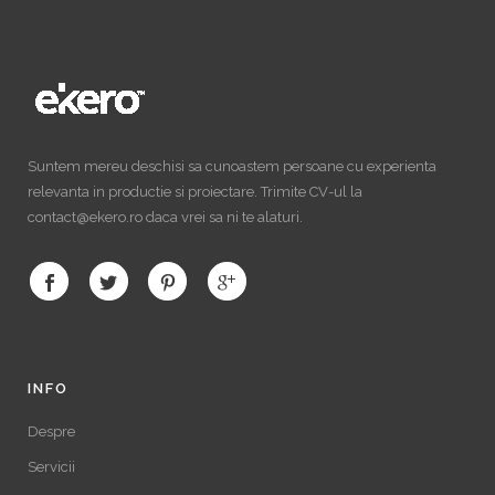
Suntem mereu deschisi sa cunoastem persoane cu experienta
relevanta in productie si proiectare. Trimite CV-ul la
contact@ekero.ro daca vrei sa ni te alaturi.
INFO
Despre
Servicii