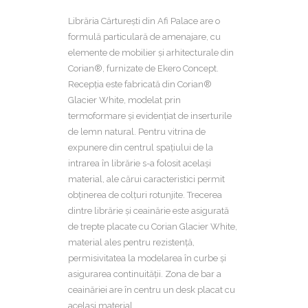
Librăria Cărturești din Afi Palace are o
formulă particulară de amenajare, cu
elemente de mobilier și arhitecturale din
Corian®, furnizate de Ekero Concept.
Recepția este fabricată din Corian®
Glacier White, modelat prin
termoformare și evidențiat de inserturile
de lemn natural. Pentru vitrina de
expunere din centrul spațiului de la
intrarea în librărie s-a folosit același
material, ale cărui caracteristici permit
obținerea de colțuri rotunjite. Trecerea
dintre librărie și ceainărie este asigurată
de trepte placate cu Corian Glacier White,
material ales pentru rezistență,
permisivitatea la modelarea în curbe și
asigurarea continuității. Zona de bar a
ceainăriei are în centru un desk placat cu
același material.