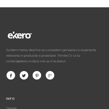
Suntem mereu deschisi sa cunoastem persoane cu experienta
relevanta in productie si proiectare. Trimite CV-ul la
contact@ekero.ro daca vrei sa ni te alaturi.
INFO
Despre