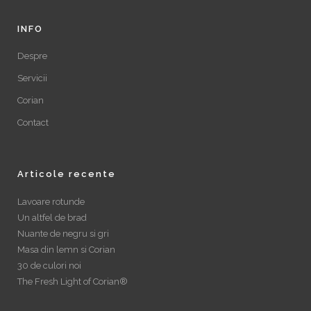
INFO
Despre
Servicii
Corian
Contact
Articole recente
Lavoare rotunde
Un altfel de brad
Nuante de negru si gri
Masa din lemn si Corian
30 de culori noi
The Fresh Light of Corian®