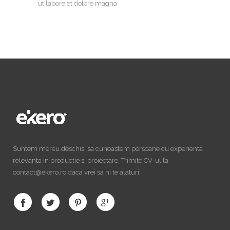
ut labore et dolore magna
Suntem mereu deschisi sa cunoastem persoane cu experienta
relevanta in productie si proiectare. Trimite CV-ul la
contact@ekero.ro daca vrei sa ni te alaturi.