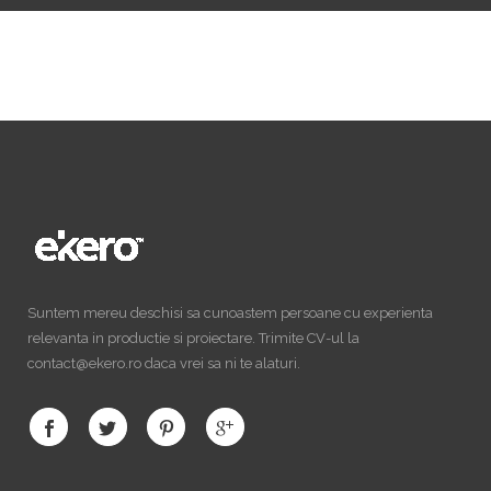
Suntem mereu deschisi sa cunoastem persoane cu experienta
relevanta in productie si proiectare. Trimite CV-ul la
contact@ekero.ro daca vrei sa ni te alaturi.