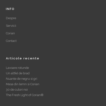
INFO
Despre
Servicii
Corian
Contact
Articole recente
Lavoare rotunde
Un altfel de brad
Nuante de negru si gri
Masa din lemn si Corian
30 de culori noi
The Fresh Light of Corian®