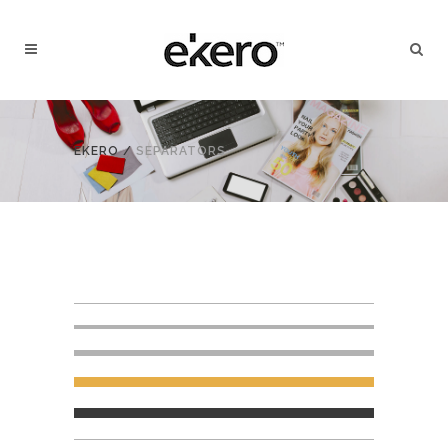
EKERO
/
SEPARATORS