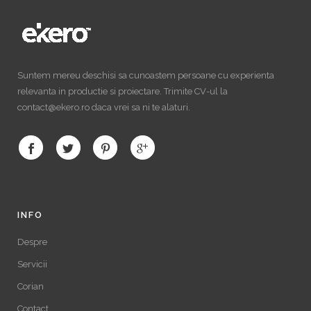
Suntem mereu deschisi sa cunoastem persoane cu experienta
relevanta in productie si proiectare. Trimite CV-ul la
contact@ekero.ro daca vrei sa ni te alaturi.
INFO
Despre
Servicii
Corian
Contact