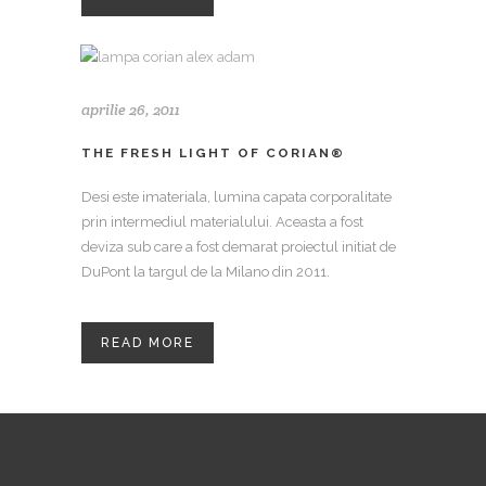
aprilie 26, 2011
THE FRESH LIGHT OF CORIAN®
Desi este imateriala, lumina capata corporalitate
prin intermediul materialului. Aceasta a fost
deviza sub care a fost demarat proiectul initiat de
DuPont la targul de la Milano din 2011.
READ MORE