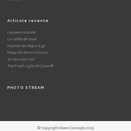
Articole recente
Lavoare rotunde
Un altfel de brad
Nuante de negru si gri
Masa din lemn si Corian
30 de culori noi
The Fresh Light of Corian®
PHOTO STREAM
© Copyright Ekero Concept 2015