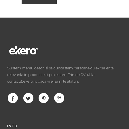
Suntem mereu deschisi sa cunoastem persoane cu experienta
relevanta in productie si proiectare. Trimite CV-ul la
contact@ekero.ro daca vrei sa ni te alaturi.
INFO