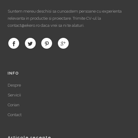
Suntem mereu deschisi sa cunoastem persoane cu experienta
relevanta in productie si proiectare. Trimite CV-ul la
contact@ekero.ro daca vrei sa ni te alaturi.
INFO
Despre
Servicii
Corian
Contact
Articole recente