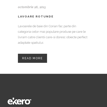
octombrie 26, 2015
LAVOARE ROTUNDE
Lavoarele de baie din Corian fac parte din
categoria celor mai populare produse pe care le
livram catre clientii care-si doresc obiecte perfect
adaptate spatiului.
READ MORE