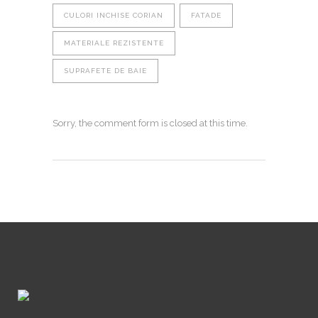
CULORI INCHISE CORIAN
FATADE
MATERIALE REZISTENTE
SUPRAFETE DE BAIE
Sorry, the comment form is closed at this time.