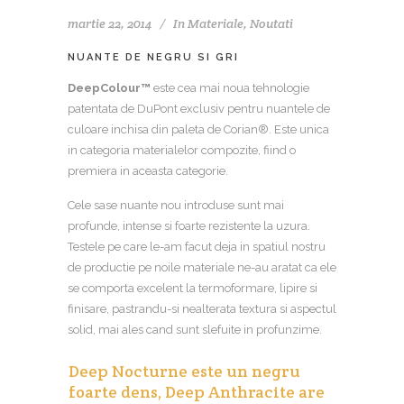
martie 22, 2014
In
Materiale
,
Noutati
NUANTE DE NEGRU SI GRI
DeepColour™
este cea mai noua tehnologie
patentata de DuPont exclusiv pentru nuantele de
culoare inchisa din paleta de Corian®. Este unica
in categoria materialelor compozite, fiind o
premiera in aceasta categorie.
Cele sase nuante nou introduse sunt mai
profunde, intense si foarte rezistente la uzura.
Testele pe care le-am facut deja in spatiul nostru
de productie pe noile materiale ne-au aratat ca ele
se comporta excelent la termoformare, lipire si
finisare, pastrandu-si nealterata textura si aspectul
solid, mai ales cand sunt slefuite in profunzime.
Deep Nocturne este un negru
foarte dens, Deep Anthracite are