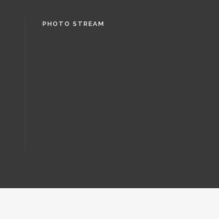
PHOTO STREAM