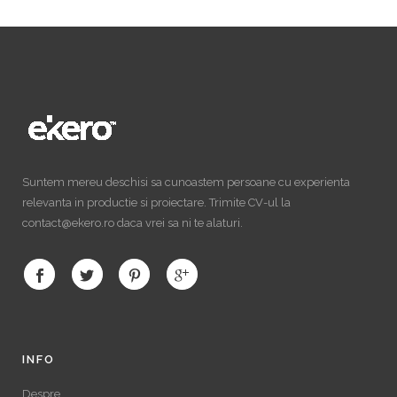
Suntem mereu deschisi sa cunoastem persoane cu experienta
relevanta in productie si proiectare. Trimite CV-ul la
contact@ekero.ro daca vrei sa ni te alaturi.
INFO
Despre