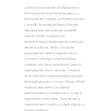
Librăria Cărturești din Afi Palace are o
formulă particulară de amenajare, cu
elemente de mobilier și arhitecturale din
Corian®, furnizate de Ekero Concept.
Recepția este fabricată din Corian®
Glacier White, modelat prin
termoformare și evidențiat de inserturile
de lemn natural. Pentru vitrina de
expunere din centrul spațiului de la
intrarea în librărie s-a folosit același
material, ale cărui caracteristici permit
obținerea de colțuri rotunjite. Trecerea
dintre librărie și ceainărie este asigurată
de trepte placate cu Corian Glacier White,
material ales pentru rezistență,
permisivitatea la modelarea în curbe și
asigurarea continuității. Zona de bar a
ceainăriei are în centru un desk placat cu
același material.