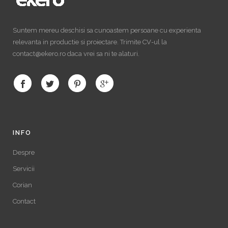
Suntem mereu deschisi sa cunoastem persoane cu experienta
relevanta in productie si proiectare. Trimite CV-ul la
contact@ekero.ro daca vrei sa ni te alaturi.
INFO
Despre
Servicii
Corian
Contact