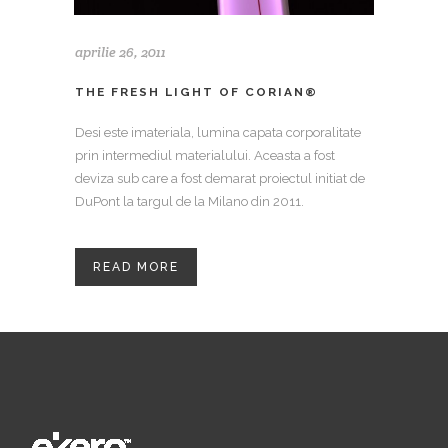
aprilie 26, 2011
THE FRESH LIGHT OF CORIAN®
Desi este imateriala, lumina capata corporalitate
prin intermediul materialului. Aceasta a fost
deviza sub care a fost demarat proiectul initiat de
DuPont la targul de la Milano din 2011.
READ MORE