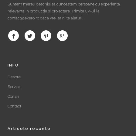
Suntem mereu deschisi sa cunoastem persoane cu experienta
relevanta in productie si proiectare. Trimite CV-ul la
contact@ekero.ro daca vrei sa ni te alaturi.
INFO
Despre
Servicii
Corian
Contact
Articole recente