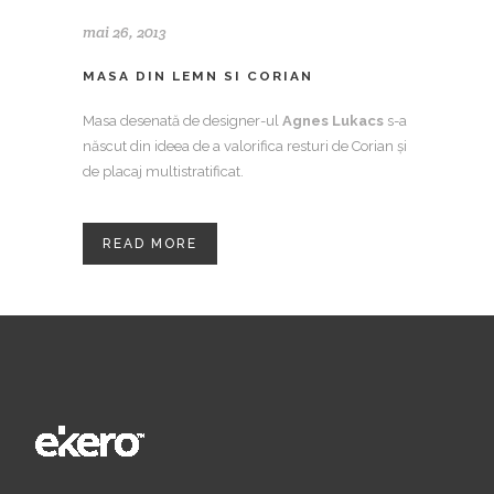
mai 26, 2013
MASA DIN LEMN SI CORIAN
Masa desenată de designer-ul
Agnes Lukacs
s-a
născut din ideea de a valorifica resturi de Corian și
de placaj multistratificat.
READ MORE