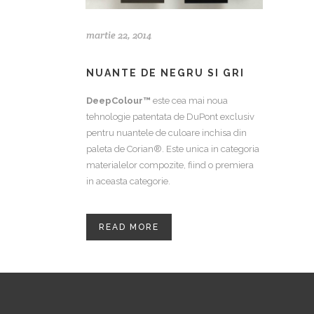
martie 22, 2014
NUANTE DE NEGRU SI GRI
DeepColour™
este cea mai noua
tehnologie patentata de DuPont exclusiv
pentru nuantele de culoare inchisa din
paleta de Corian®. Este unica in categoria
materialelor compozite, fiind o premiera
in aceasta categorie.
READ MORE