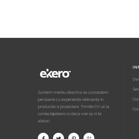
IN
De
Ser
Suntem mereu deschisi sa cunoastem
Cor
persoane cu experienta relevanta in
productie si proiectare. Trimite CV-ul la
Con
contact@ekero.ro daca vrei sa ni te
alaturi.