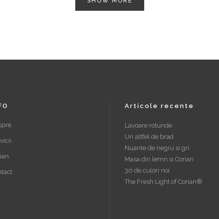
SHOW MORE
FO
Articole recente
spre
Lavoare rotunde
Un altfel de brad
vicii
Nuante de negru si gri
ian
Masa din lemn si Corian
30 de culori noi
tact
The Fresh Light of Corian®