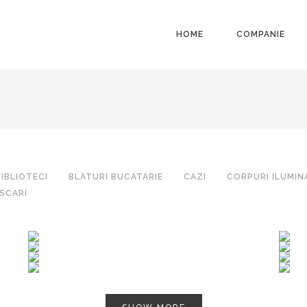
HOME
COMPANIE
BIBLIOTECI
BLATURI BUCATARIE
CAZI
CORPURI ILUMIN
SCARI