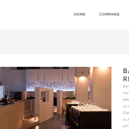
HOME
COMPANIE
B
R
Bar
tra
efe
ul 
Ele
au 
arh