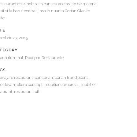
restaurant este inchisa in cant cu acelasi tip de material
osit si la barul central, insa in nuanta Corian Glacier
te.
TE
ombrie 27, 2015
TEGORY
puri iluminat, Receptii, Restaurante
GS
najare restaurant, bar corian, corian translucent,
or tavan, ekero concept, mobilier comercial, mobilier
taurant, restaurant loft