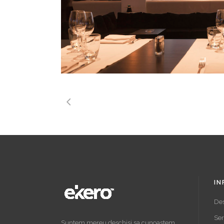
IN
De
Ser
Suntem mereu deschisi sa cunoastem