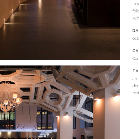
in 
fol
Whi
DA
oct
CA
Cor
TA
ame
dec
res