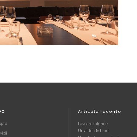
FO
Articole recente
spre
Lavoare rotunde
Un altfel de brad
vicii