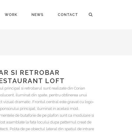
WORK
NEWS
CONTACT
AR SI RETROBAR
ESTAURANT LOFT
ul principal si retrobarul sunt realizate din Corian
nslucent, iluminat din spate, pentru obtinerea unui
ct vizual dramatic. Frontul central este gravat cu logo-
sponsorului principal, iluminat in acelasi mod.
mentele de butaforie de pe plafon sunt ca modulare si
fost asamblate la fata locului dupa patternul creat de
itecti. Polita de pe obiectul lateral din spatiul de intrare