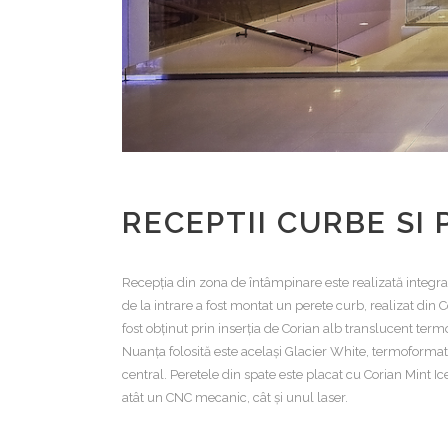
RECEPTII CURBE SI
Recepția din zona de întâmpinare este realizată integral
de la intrare a fost montat un perete curb, realizat din C
fost obținut prin inserția de Corian alb translucent term
Nuanța folosită este același Glacier White, termoformat 
central. Peretele din spate este placat cu Corian Mint Ice
atât un CNC mecanic, cât și unul laser.