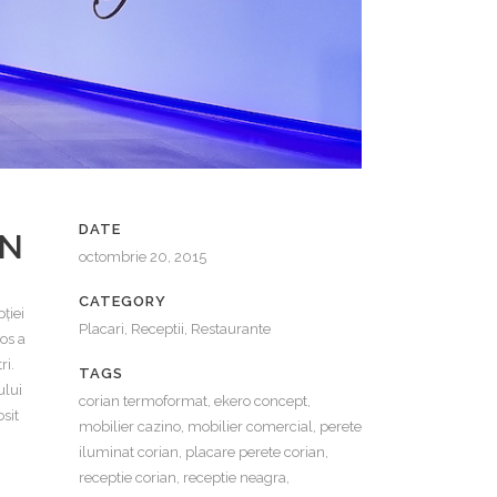
DATE
AN
octombrie 20, 2015
CATEGORY
ției
Placari, Receptii, Restaurante
nos a
ri.
TAGS
ului
corian termoformat, ekero concept,
osit
mobilier cazino, mobilier comercial, perete
iluminat corian, placare perete corian,
receptie corian, receptie neagra,