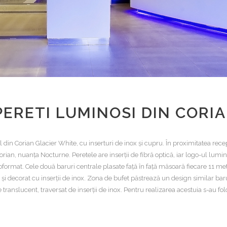
 PERETI LUMINOSI DIN CORI
 din Corian Glacier White, cu inserturi de inox și cupru. În proximitatea recep
orian, nuanța Nocturne. Peretele are inserții de fibră optică, iar logo-ul lumi
oformat. Cele două baruri centrale plasate față în față măsoară fiecare 11 met
și decorat cu inserții de inox. Zona de bufet păstrează un design similar bar
 translucent, traversat de inserții de inox. Pentru realizarea acestuia s-au fol