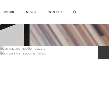
WORK
NEWS
CONTACT