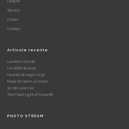
Despre
Servicii
Corian
Contact
Articole recente
Lavoare rotunde
Un altfel de brad
Nuante de negru si gri
Masa din lemn si Corian
30 de culori noi
The Fresh Light of Corian®
PHOTO STREAM