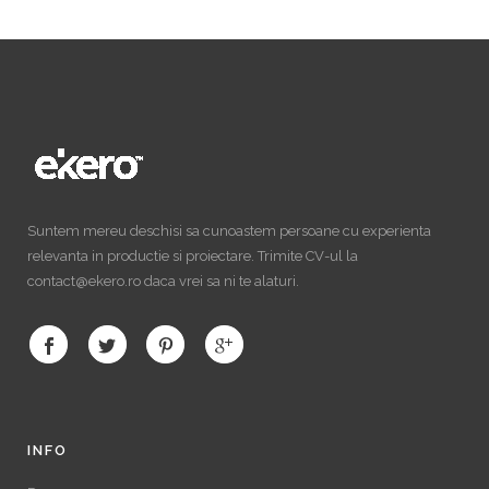
Suntem mereu deschisi sa cunoastem persoane cu experienta
relevanta in productie si proiectare. Trimite CV-ul la
contact@ekero.ro daca vrei sa ni te alaturi.
INFO